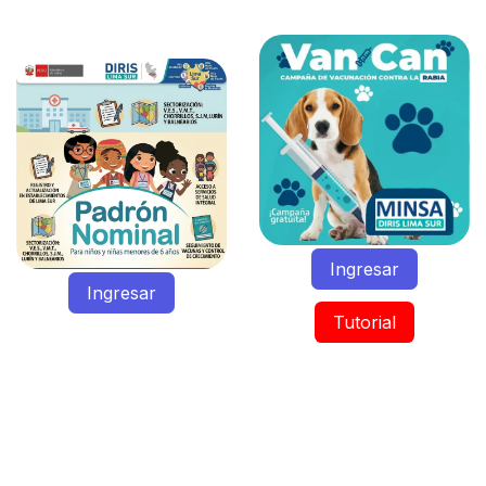
Ingr
es
ar
Ingr​es​ar​
Tutorial